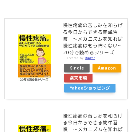
慢性疼痛の苦しみを和らげ
る今日からできる簡単習
慣 ～メカニズムを知れば
慢性疼痛はもう怖くない～
20分で読めるシリーズ
created by
Rinker
Kindle
Amazon
楽天市場
Yahooショッピング
慢性疼痛の苦しみを和らげ
る今日からできる簡単習
慣 ～メカニズムを知れば